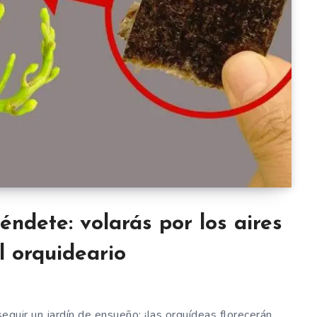
éndete: volarás por los aires
l orquideario
eguir un jardín de ensueño: ¡las orquídeas florecerán